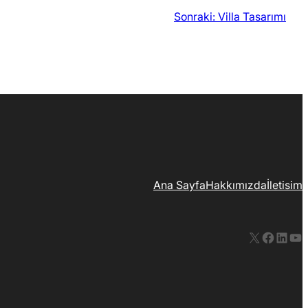
Sonraki:
Villa Tasarımı
Ana Sayfa
Hakkımızda
İletisim
X
Facebook
LinkedIn
YouTube