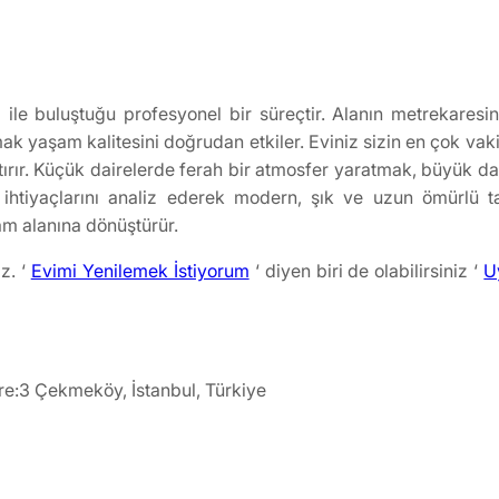
a ile buluştuğu profesyonel bir süreçtir. Alanın metrekare
mak yaşam kalitesini doğrudan etkiler. Eviniz sizin en çok va
ttırır. Küçük dairelerde ferah bir atmosfer yaratmak, büyük d
ı ihtiyaçlarını analiz ederek modern, şık ve uzun ömürlü
am alanına dönüştürür.
z. ‘
Evimi Yenilemek İstiyorum
‘ diyen biri de olabilirsiniz ‘
U
re:3 Çekmeköy, İstanbul, Türkiye