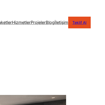
ketler
Hizmetler
Projeler
Blog
İletişim
Teklif Al