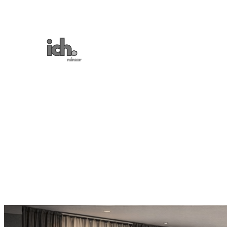
İçeriğe
geç