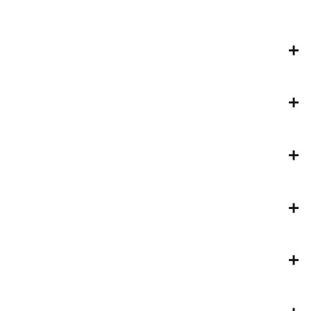
+
+
+
+
+