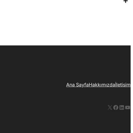
+
Ana Sayfa
Hakkımızda
İletisim
X
Facebook
LinkedIn
YouTube