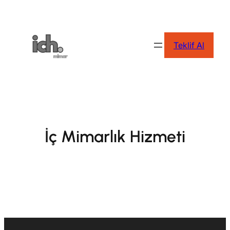
İçeriğe
geç
Teklif Al
İç Mimarlık Hizmeti